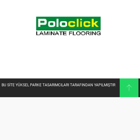
BU SİTE YÜKSEL PARKE TASARIMCILARI TARAFINDAN YAPILMIŞTIR