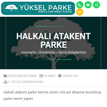
HALKALI ATAKENT
PARKE
Anasayfa
»
Ürünlerimiz
»
Servis Bölgelerimiz
SERVIS BÖLGELERIMIZ
08 MART
YORUM YOK
2.158 KEZ GÖRÜNTÜLENDI
halkalı atakent parke lamine sistre cila yer döşeme bozulmuş
parke tamiri yapılır