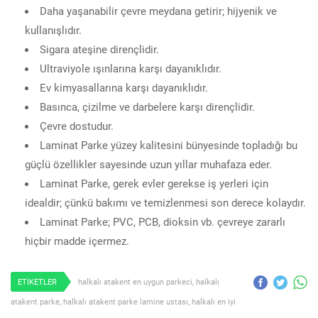
Daha yaşanabilir çevre meydana getirir; hijyenik ve
kullanışlıdır.
Sigara ateşine dirençlidir.
Ultraviyole ışınlarına karşı dayanıklıdır.
Ev kimyasallarına karşı dayanıklıdır.
Basınca, çizilme ve darbelere karşı dirençlidir.
Çevre dostudur.
Laminat Parke yüzey kalitesini bünyesinde topladığı bu
güçlü özellikler sayesinde uzun yıllar muhafaza eder.
Laminat Parke, gerek evler gerekse iş yerleri için
idealdir; çünkü bakımı ve temizlenmesi son derece kolaydır.
Laminat Parke; PVC, PCB, dioksin vb. çevreye zararlı
hiçbir madde içermez.
ETİKETLER
halkalı atakent en uygun parkeci
,
halkalı
atakent parke
,
halkalı atakent parke lamine ustası
,
halkalı en iyi